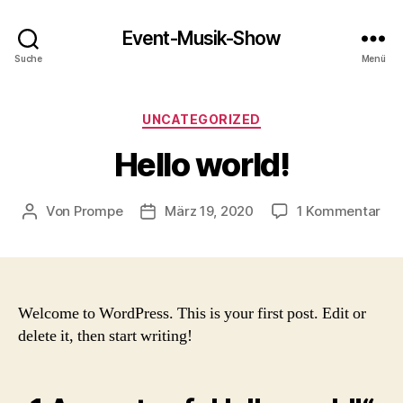
Event-Musik-Show
Suche
Menü
Kategorien
UNCATEGORIZED
Hello world!
zu
Von
Prompe
März 19, 2020
1 Kommentar
Beitragsautor
Beitragsdatum
Hel
wor
Welcome to WordPress. This is your first post. Edit or
delete it, then start writing!