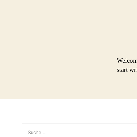
Welcome 
start wr
Suche
nach: