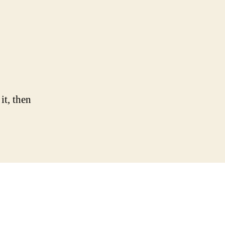
zu
ello
orld!
it, then