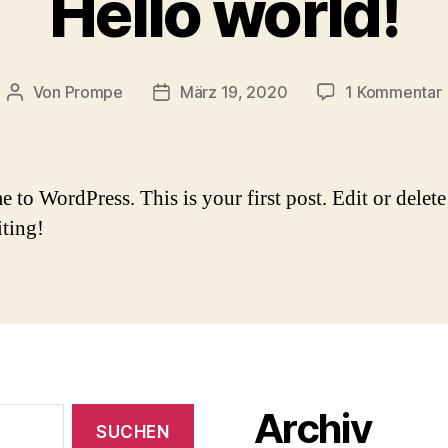
Hello world!
Von
Prompe
März 19, 2020
1 Kommentar
Beitragsautor
Beitragsdatum
H
w
to WordPress. This is your first post. Edit or delete 
iting!
Archiv